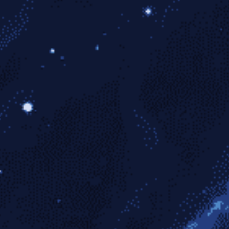
的解决方案
G220日移师北京主场
队表现的影响
双响助力胜利
文计划中
力差异
强大实力
赛被提前结束
展现自我价值
赛和向前迈进
纪录引发关注