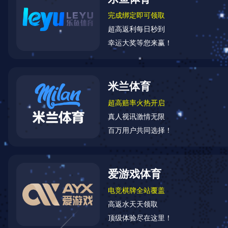
托纳利以116亿欧元转会热刺米兰获千万分
吉梅内斯自豪达成国家队百场里程碑称沙特
湖人未来数年难以在季后赛中战胜雷霆与马
杰弗森透露詹姆斯去向已知但承诺不泄露秘
马刺在2025-26赛季的征程落幕未来的挑
德天空曝拜仁与恩古莫哈达达成协议却因故
休斯加盟利雅得新月消息传出同时积极参与
米兰签约拉齐奥18岁小将卡尔瓦尼合同至20
杨瀚森回顾新秀赛季的挑战与成长三大关键
拜仁收获新星奥利塞世界杯首秀表现惊艳身价
多支球队争抢伊森火箭希望续约留人之战开