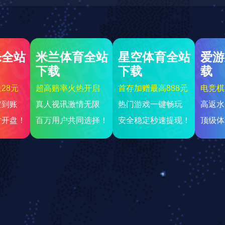
火力唐斯需树立球队风格
法院提出上诉
划围绕其重建球队
杜埃凯将继续首发出战
本天翔为期一年
6000万欧元
桑冷静主罚命中泰山领先三镇
胜对手
淡或面临退出超巨行列风险
拒绝交易KD保留核心阵容
堪比老将十年经验