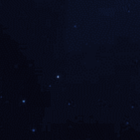
#5
米兰名宿阿巴特有望执
米兰名宿阿巴特，作为意大
2026世界杯官网入口
2026世界杯官网入口官方网站
辽
【KY1.AC】官网认证:手机版、app下
号辽宁
载、登录入口、官方网站、网页版、
平台、网址、地址、注册、娱乐，
suppo
2026世界杯官网入口(中国)官方网站
欢迎大家选择真正的官方通道，同时
我们提供全天候7x24小时在线服务，
第一时间处理各类问题，正规集团平