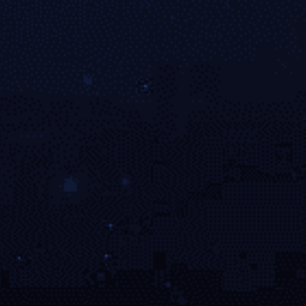
教都灵成为炙手可
利足球界的传奇球员之一，近年来逐渐展现出...
联系我们
快速导航
宁省沈阳市皇姑区黄河南大街96
App下载
大学西门学府雅居4-601
关于我们
隐私政策
用户协议
rt@dailywirraluknews.com
网站地图