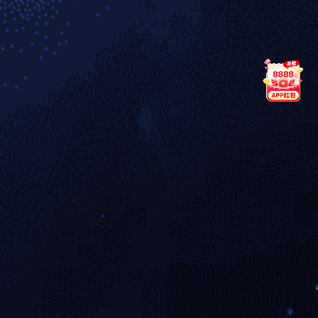
2026-06-23
2026-06-22
2026-06-21
2026-06-20
2026-06-18
2026-06-17
2026-06-16