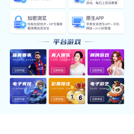
2、沟通与信任构建
沟通是任何成功团队不可或缺的一部分。在足球场
上，有效的沟通能够让队员们及时传达信息，从而做
出快速反应。韦世豪强调，建立良好的沟通机制，不
仅有助于技战术上的执行，还能增进彼此间的理解与
信任。
为了实现高效沟通，球队需要创造一个开放的平台，
让每位成员都能自由表达自己的想法和建议。当大家
都能畅所欲言时，会使得团队中的每个人都感到被尊
重，同时也会促进彼此之间的信息交流。这种亲密关
系不仅可以提高比赛中的配合度，也会让球员在场外
建立更深厚的友情。
信任则是沟通得以顺畅进行的重要保障。当队员们对