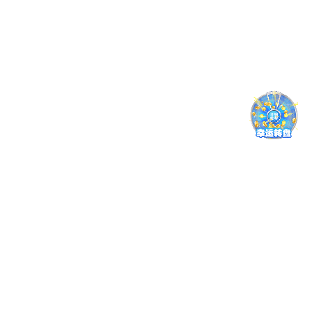
4、整体转会市场动态
随着夏季转会窗口逐渐开启，各大俱乐部纷纷展开行
动。围绕着顶级球员及其去向的话题愈发热烈，每个
决定都会引起媒体和球迷们的不少讨论。在这样的背
景下，罗马诺关于维拉消息自然成为焦点之一。
此外，由于财政公平政策以及疫情后经济复苏过程中
的各种挑战，各大俱乐部不得不更加谨慎地进行投
资。因此，今年夏天或许不会出现往年那样的大手笔
交易，而是更多地集中于精打细算以及合理补强.
这种环境也促使一些年轻且有潜力的小将受到青睐，
如同当前情况中的维拉一样。而这些年轻人的成长，
将直接影响到各支球队未来几年的竞争格局，因此整